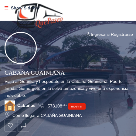
Show Sidebar
Ingresar
or
Registrarse
CABAÑA GUAINIANA
Viaja al Guainia y hospedate en la Cabaña Guainiana, Puerto
Inírida. Sumérgete en la selva amazónica y vive una experiencia
inolvidable.
Cabañas
573108***
mostrar
Cómo llegar a CABAÑA GUAINIANA