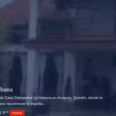
abana
d de Casa Campestre La Habana en Armenia, Quindío, donde la
ara rejuvenecer tu espíritu.
1 8***
mostrar