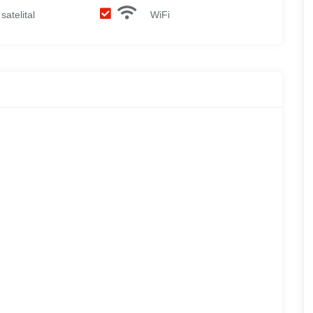
satelital
WiFi