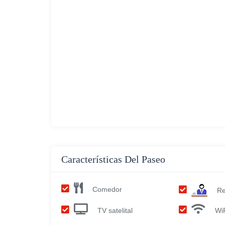
Características Del Paseo
Comedor
Re
TV satelital
Wi