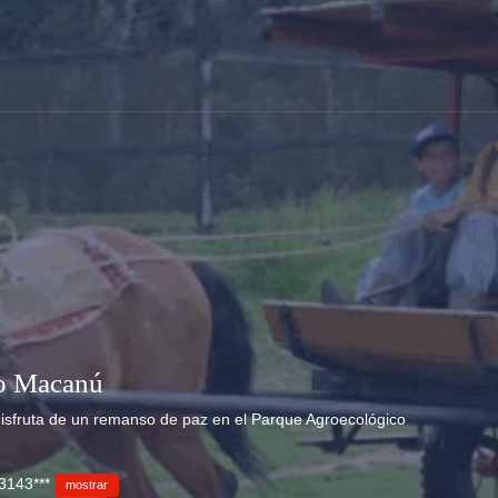
co Macanú
 disfruta de un remanso de paz en el Parque Agroecológico
3143***
mostrar