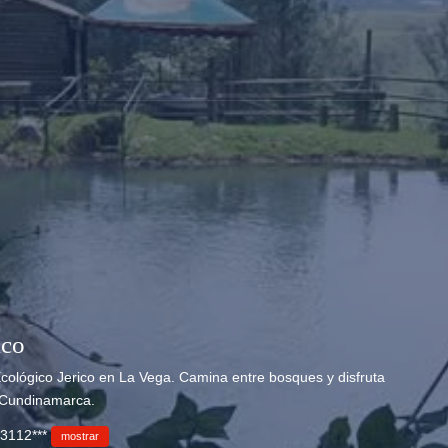
ico
cológico Jerico en La Vega. Camina entre bosques y disfruta
 Cundinamarca.
3112***
mostrar