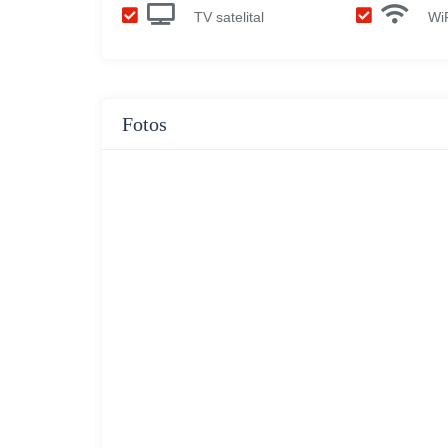
TV satelital
Wi
Fotos