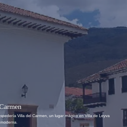
 Carmen
ospedería Villa del Carmen, un lugar mágico en Villa de Leyva
d moderna.