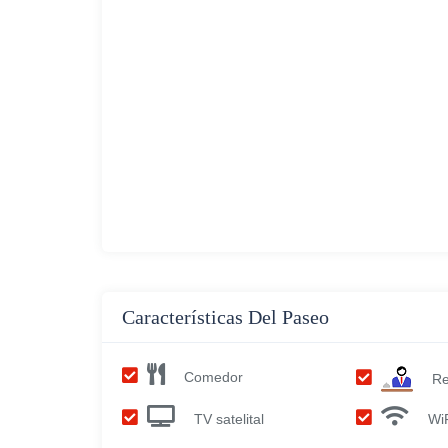
Características Del Paseo
Comedor
Re
TV satelital
Wi