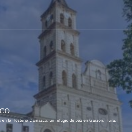
SCO
 en la Hostería Damasco, un refugio de paz en Garzón, Huila,