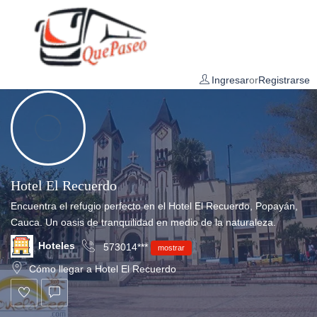
Show Sidebar
Ingresar
or
Registrarse
Hotel El Recuerdo
Encuentra el refugio perfecto en el Hotel El Recuerdo, Popayán,
Cauca. Un oasis de tranquilidad en medio de la naturaleza.
Hoteles
573014***
mostrar
Cómo llegar a Hotel El Recuerdo