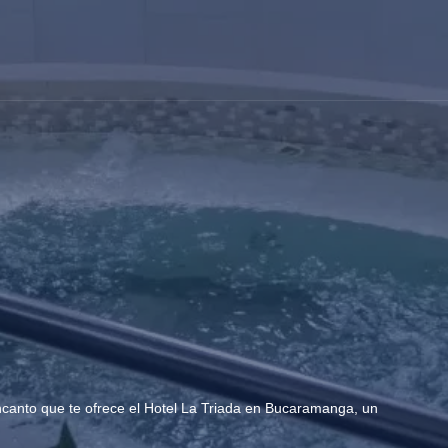
ncanto que te ofrece el Hotel La Triada en Bucaramanga, un