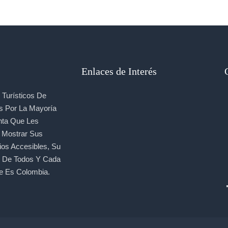
Enlaces de Interés
Turísticos De
s Por La Mayoría
nta Que Les
, Mostrar Sus
ios Accesibles, Su
e De Todos Y Cada
e Es Colombia.