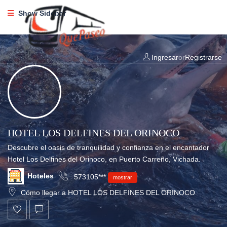
Show Sidebar
Ingresar
or
Registrarse
HOTEL LOS DELFINES DEL ORINOCO
Descubre el oasis de tranquilidad y confianza en el encantador
Hotel Los Delfines del Orinoco, en Puerto Carreño, Vichada.
Hoteles
573105***
mostrar
Cómo llegar a HOTEL LOS DELFINES DEL ORINOCO