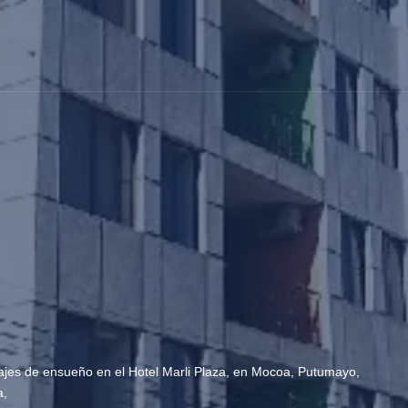
sajes de ensueño en el Hotel Marli Plaza, en Mocoa, Putumayo,
a,