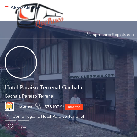
Show Sidebar
Ingresar
or
Registrarse
Hotel Paraíso Terrenal Gachalá
Gachala Paraíso Terrenal
Hoteles
573107***
mostrar
Cómo llegar a Hotel Paraiso Terrenal